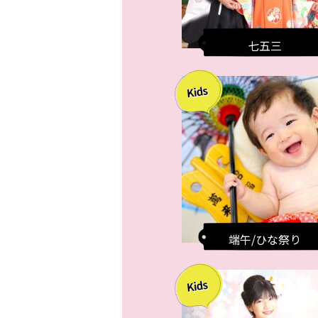
七五三
端午/ひな祭り