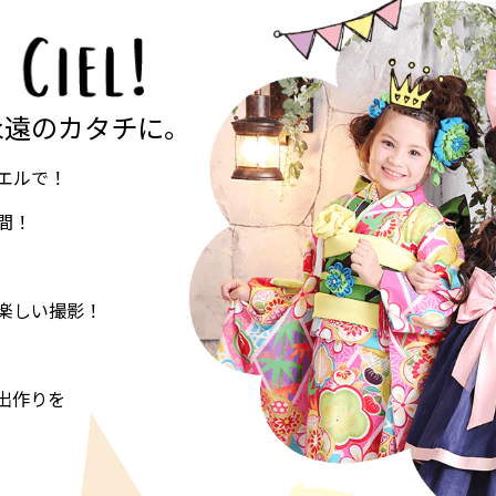
永遠のカタチに。
エルで！
間！
楽しい撮影！
出作りを
。