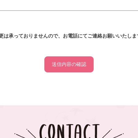
更は承っておりませんので、お電話にてご連絡お願いいたしま
送信内容の確認