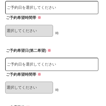
ご予約希望時間帯
※
時
ご予約希望日(第二希望)
※
ご予約希望時間帯
※
時