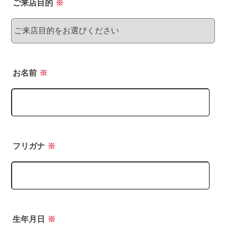
ご来店目的
※
お名前
※
フリガナ
※
生年月日
※