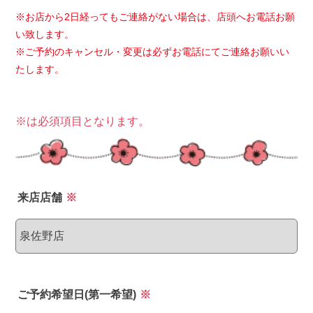
※お店から2日経ってもご連絡がない場合は、店頭へお電話お願
い致します。
※ご予約のキャンセル・変更は必ずお電話にてご連絡お願いい
たします。
※は必須項目となります。
来店店舗
※
ご予約希望日(第一希望)
※