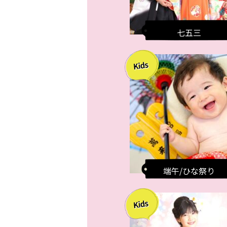
七五三
端午/ひな祭り