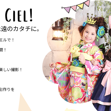
永遠のカタチに。
エルで！
間！
楽しい撮影！
出作りを
。