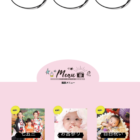
七五三
お宮参り
百日祝い