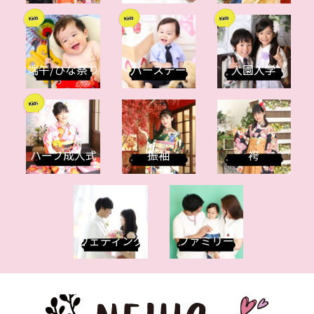
端午/ひな祭り
バースデー
入園入学
ハーフ成人式
振袖
袴
ウェディング
ファミリー