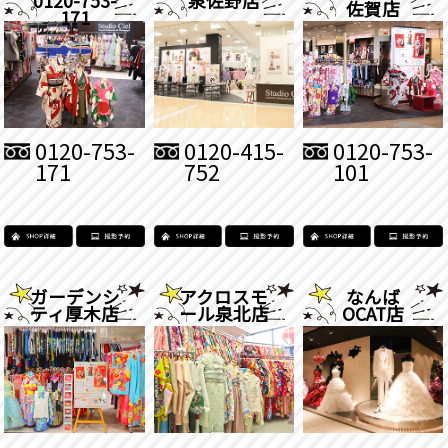
佐賀店
171
0120-753-
0120-415-
0120-753-
171
752
101
ガーデンシ
アクロスモ
なんば
ティ厚木店
ール泉北店
OCAT店