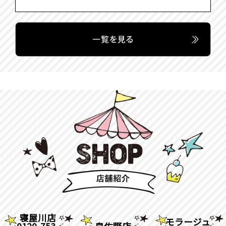
寝屋川店
モラージュ
0120-753-
泉佐野店