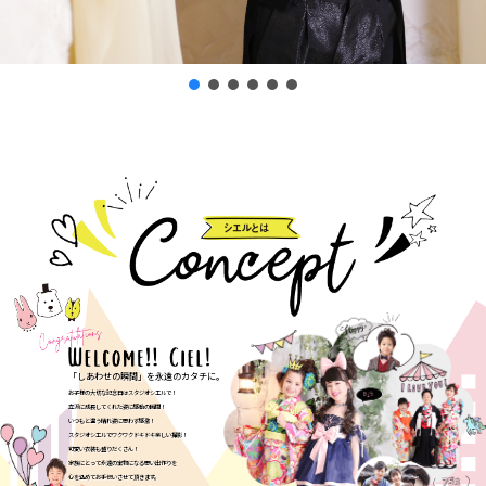
「しあわせの瞬間」を永遠のカタチに。
お子様の大切な記念日はスタジオシエルで！
立派に成長してくれた姿に感動の瞬間！
いつもと違う晴れ姿に思わず感激！
スタジオシエルでワクワクドキドキ楽しい撮影！
可愛い衣装も盛りだくさん！
家族にとって永遠の宝物になる思い出作りを
心を込めてお手伝いさせて頂きます。