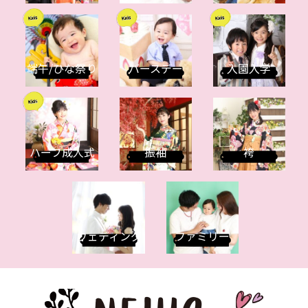
端午/ひな祭り
バースデー
入園入学
ハーフ成人式
振袖
袴
ウェディング
ファミリー