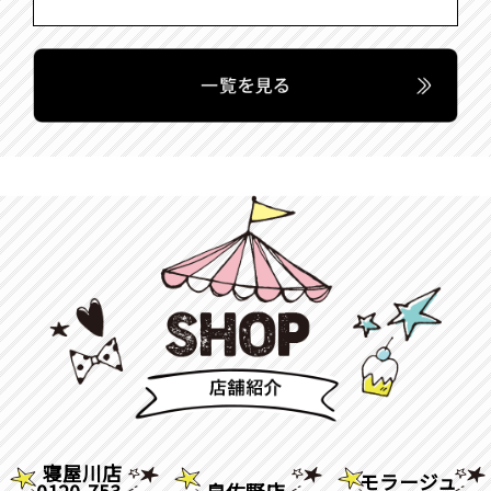
寝屋川店
モラージュ
0120-753-
泉佐野店