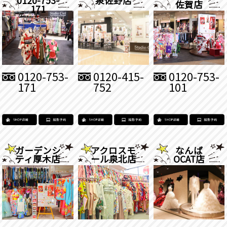
佐賀店
171
0120-753-
0120-415-
0120-753-
171
752
101
ガーデンシ
アクロスモ
なんば
ティ厚木店
ール泉北店
OCAT店