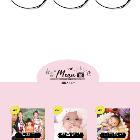
七五三
お宮参り
百日祝い