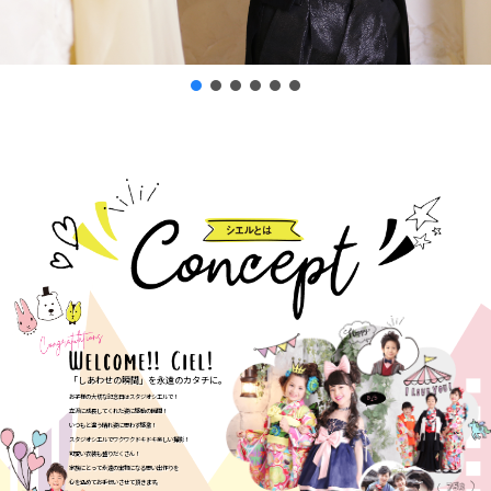
「しあわせの瞬間」を永遠のカタチに。
お子様の大切な記念日はスタジオシエルで！
立派に成長してくれた姿に感動の瞬間！
いつもと違う晴れ姿に思わず感激！
スタジオシエルでワクワクドキドキ楽しい撮影！
可愛い衣装も盛りだくさん！
家族にとって永遠の宝物になる思い出作りを
心を込めてお手伝いさせて頂きます。