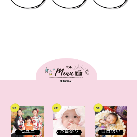
七五三
お宮参り
百日祝い