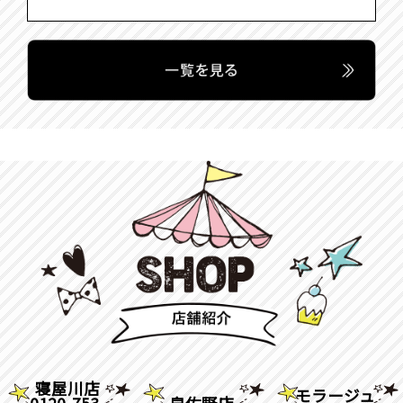
寝屋川店
モラージュ
0120-753-
泉佐野店