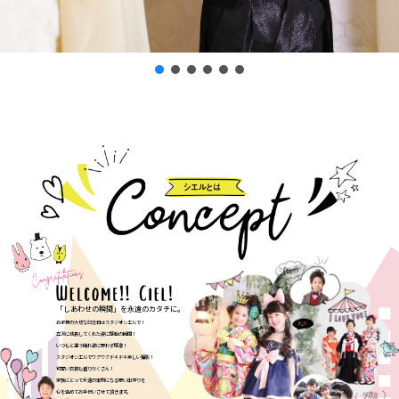
「しあわせの瞬間」を永遠のカタチに。
お子様の大切な記念日はスタジオシエルで！
立派に成長してくれた姿に感動の瞬間！
いつもと違う晴れ姿に思わず感激！
スタジオシエルでワクワクドキドキ楽しい撮影！
可愛い衣装も盛りだくさん！
家族にとって永遠の宝物になる思い出作りを
心を込めてお手伝いさせて頂きます。