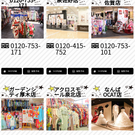
佐賀店
171
0120-753-
0120-415-
0120-753-
171
752
101
ガーデンシ
アクロスモ
なんば
ティ厚木店
ール泉北店
OCAT店