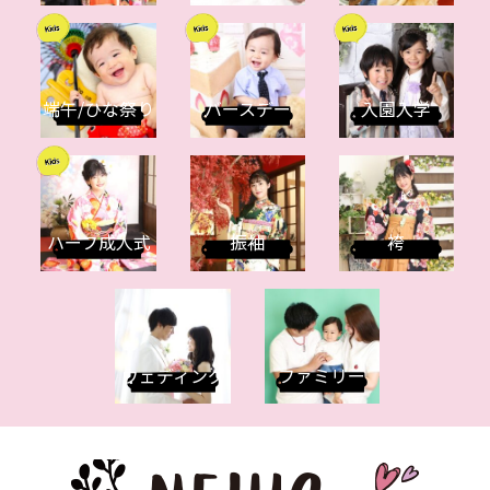
端午/ひな祭り
バースデー
入園入学
ハーフ成人式
振袖
袴
ウェディング
ファミリー