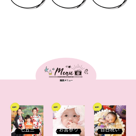
七五三
お宮参り
百日祝い