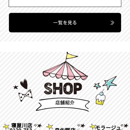
寝屋川店
モラージュ
0120-753-
泉佐野店