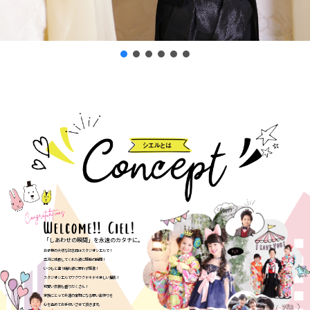
「しあわせの瞬間」を永遠のカタチに。
お子様の大切な記念日はスタジオシエルで！
立派に成長してくれた姿に感動の瞬間！
いつもと違う晴れ姿に思わず感激！
スタジオシエルでワクワクドキドキ楽しい撮影！
可愛い衣装も盛りだくさん！
家族にとって永遠の宝物になる思い出作りを
心を込めてお手伝いさせて頂きます。