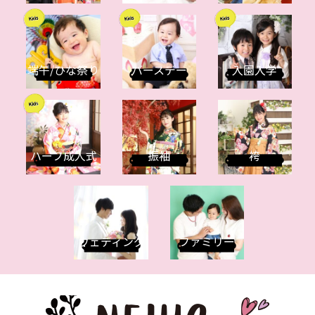
端午/ひな祭り
バースデー
入園入学
ハーフ成人式
振袖
袴
ウェディング
ファミリー