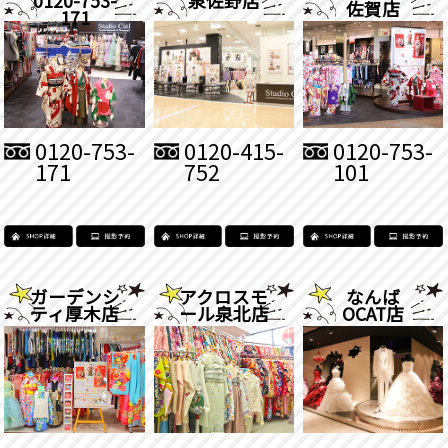
佐賀店
171
0120-753-
0120-415-
0120-753-
171
752
101
ガーデンシ
アクロスモ
なんば
ティ厚木店
ール泉北店
OCAT店