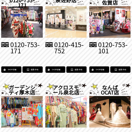
佐賀店
171
0120-753-
0120-415-
0120-753-
171
752
101
ガーデンシ
アクロスモ
なんば
ティ厚木店
ール泉北店
OCAT店