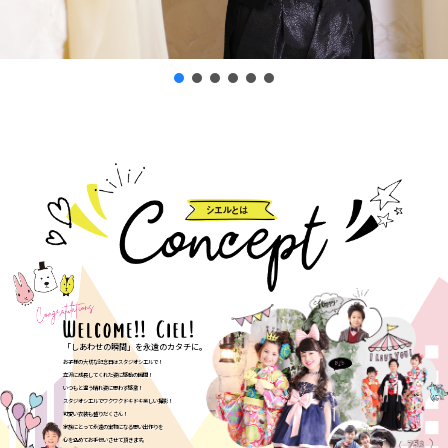
「しあわせの瞬間」を永遠のカタチに。
お子様の大切な記念日はスタジオシエルで！
立派に成長してくれた姿に感動の瞬間！
いつもと違う晴れ姿に思わず感激！
スタジオシエルでワクワクドキドキ楽しい撮影！
可愛い衣装も盛りだくさん！
家族にとって永遠の宝物になる思い出作りを
心を込めてお手伝いさせて頂きます。