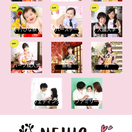
端午/ひな祭り
バースデー
入園入学
ハーフ成人式
振袖
袴
ウェディング
ファミリー