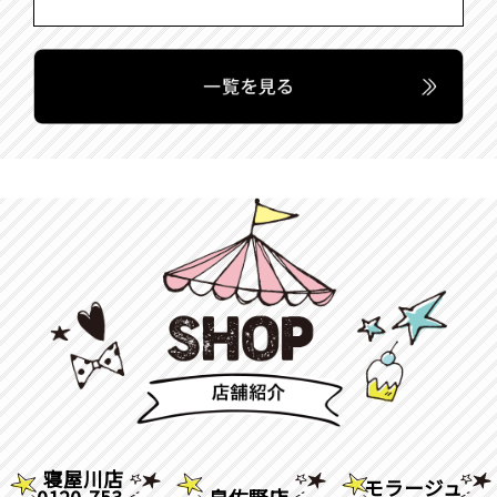
寝屋川店
モラージュ
0120-753-
泉佐野店