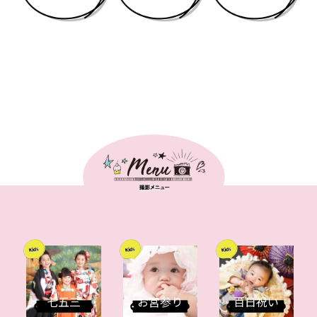
七五三
お宮参り
百日祝い