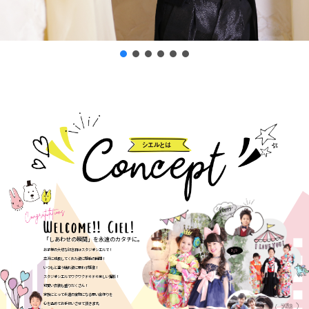
「しあわせの瞬間」を永遠のカタチに。
お子様の大切な記念日はスタジオシエルで！
立派に成長してくれた姿に感動の瞬間！
いつもと違う晴れ姿に思わず感激！
スタジオシエルでワクワクドキドキ楽しい撮影！
可愛い衣装も盛りだくさん！
家族にとって永遠の宝物になる思い出作りを
心を込めてお手伝いさせて頂きます。