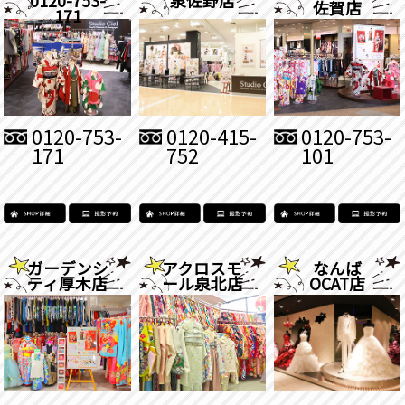
佐賀店
171
0120-753-
0120-415-
0120-753-
171
752
101
ガーデンシ
アクロスモ
なんば
ティ厚木店
ール泉北店
OCAT店