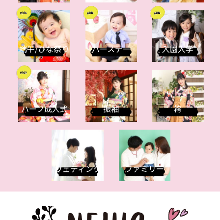
端午/ひな祭り
バースデー
入園入学
ハーフ成人式
振袖
袴
ウェディング
ファミリー