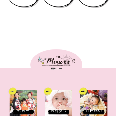
七五三
お宮参り
百日祝い