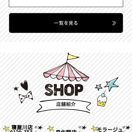
寝屋川店
モラージュ
0120-753-
泉佐野店