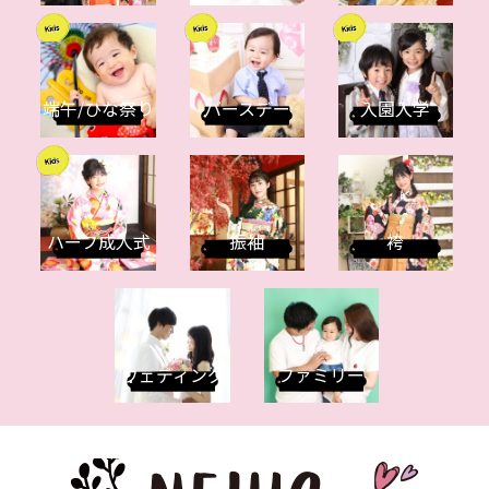
端午/ひな祭り
バースデー
入園入学
ハーフ成人式
振袖
袴
ウェディング
ファミリー