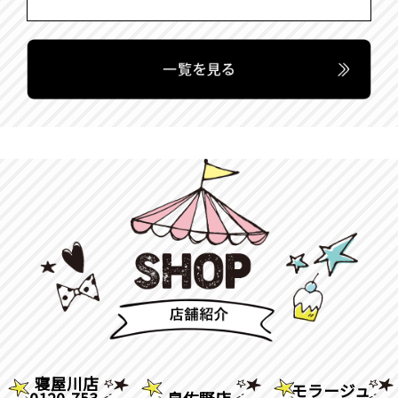
寝屋川店
モラージュ
0120-753-
泉佐野店