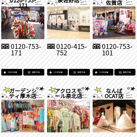
佐賀店
171
0120-753-
0120-415-
0120-753-
171
752
101
ガーデンシ
アクロスモ
なんば
ティ厚木店
ール泉北店
OCAT店