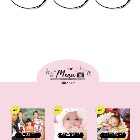
七五三
お宮参り
百日祝い