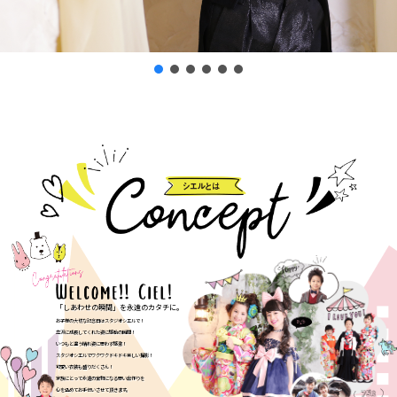
「しあわせの瞬間」を永遠のカタチに。
お子様の大切な記念日はスタジオシエルで！
立派に成長してくれた姿に感動の瞬間！
いつもと違う晴れ姿に思わず感激！
スタジオシエルでワクワクドキドキ楽しい撮影！
可愛い衣装も盛りだくさん！
家族にとって永遠の宝物になる思い出作りを
心を込めてお手伝いさせて頂きます。