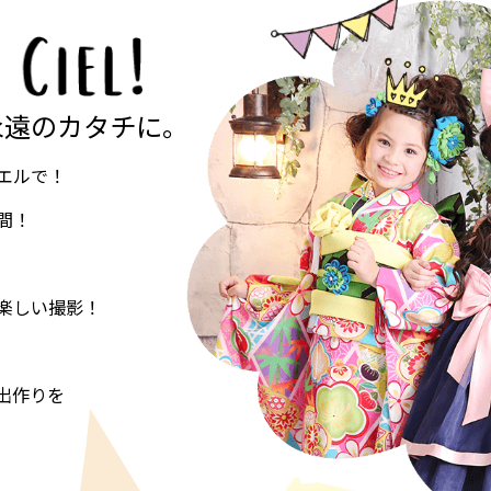
永遠のカタチに。
エルで！
間！
楽しい撮影！
出作りを
。