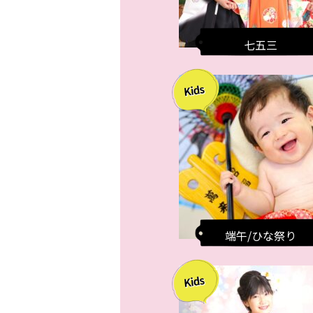
七五三
端午/ひな祭り