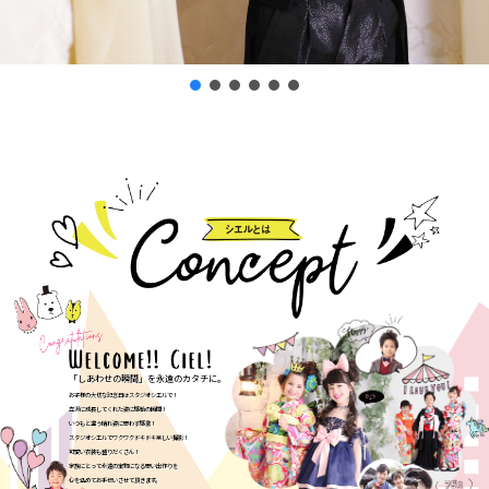
「しあわせの瞬間」を永遠のカタチに。
お子様の大切な記念日はスタジオシエルで！
立派に成長してくれた姿に感動の瞬間！
いつもと違う晴れ姿に思わず感激！
スタジオシエルでワクワクドキドキ楽しい撮影！
可愛い衣装も盛りだくさん！
家族にとって永遠の宝物になる思い出作りを
心を込めてお手伝いさせて頂きます。