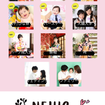
端午/ひな祭り
バースデー
入園入学
ハーフ成人式
振袖
袴
ウェディング
ファミリー