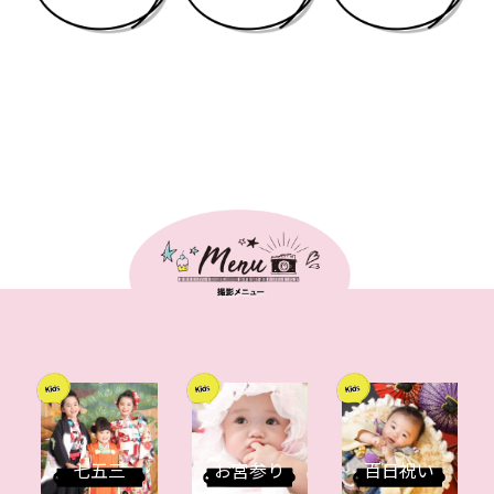
七五三
お宮参り
百日祝い