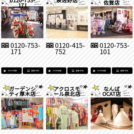
佐賀店
171
0120-753-
0120-415-
0120-753-
171
752
101
ガーデンシ
アクロスモ
なんば
ティ厚木店
ール泉北店
OCAT店