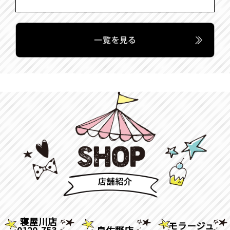
寝屋川店
モラージュ
0120-753-
泉佐野店