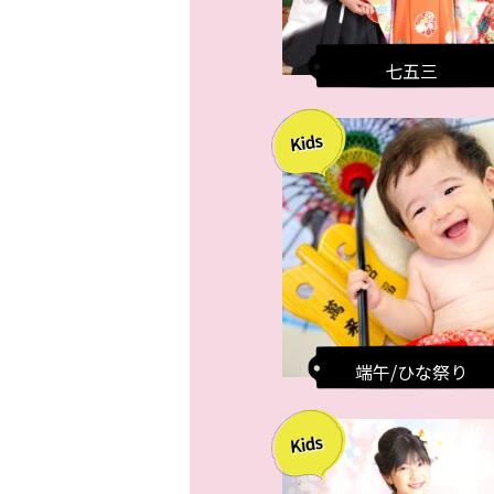
七五三
端午/ひな祭り