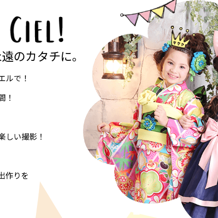
永遠のカタチに。
エルで！
間！
楽しい撮影！
出作りを
。