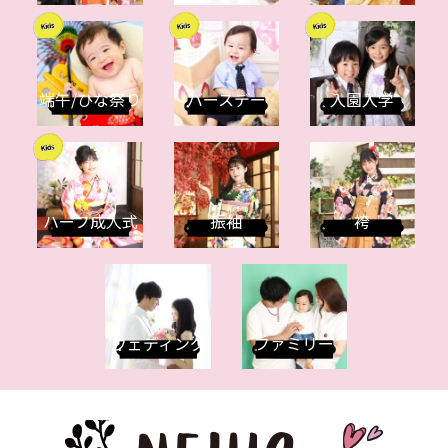
端午/ひな祭り
バースデー
入園入学
ハーフ成人式
振袖
袴
ウェディング
ファミリー