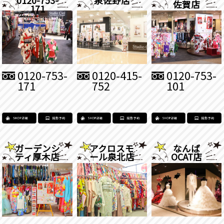
佐賀店
171
0120-753-
0120-415-
0120-753-
171
752
101
ガーデンシ
アクロスモ
なんば
ティ厚木店
ール泉北店
OCAT店