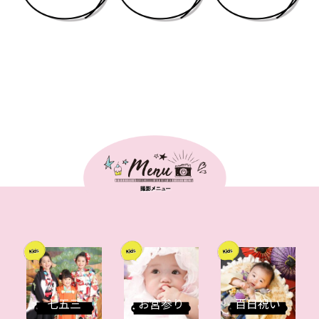
七五三
お宮参り
百日祝い