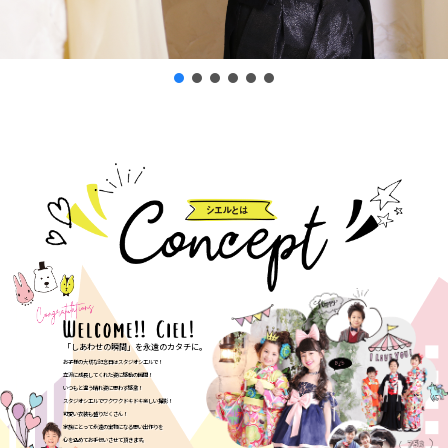
「しあわせの瞬間」を永遠のカタチに。
お子様の大切な記念日はスタジオシエルで！
立派に成長してくれた姿に感動の瞬間！
いつもと違う晴れ姿に思わず感激！
スタジオシエルでワクワクドキドキ楽しい撮影！
可愛い衣装も盛りだくさん！
家族にとって永遠の宝物になる思い出作りを
心を込めてお手伝いさせて頂きます。