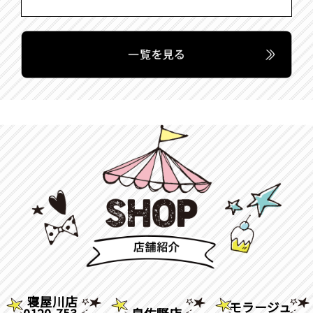
寝屋川店
モラージュ
0120-753-
泉佐野店