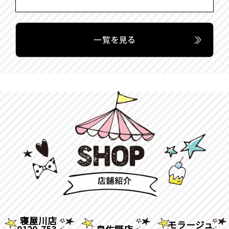
寝屋川店
モラージュ
0120-753-
泉佐野店