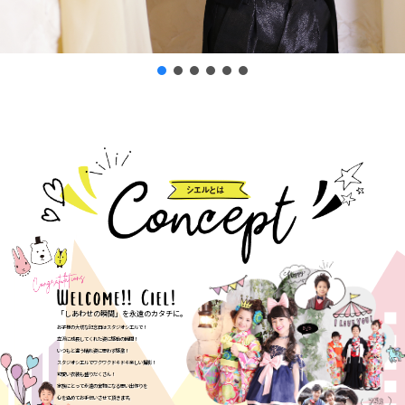
「しあわせの瞬間」を永遠のカタチに。
お子様の大切な記念日はスタジオシエルで！
立派に成長してくれた姿に感動の瞬間！
いつもと違う晴れ姿に思わず感激！
スタジオシエルでワクワクドキドキ楽しい撮影！
可愛い衣装も盛りだくさん！
家族にとって永遠の宝物になる思い出作りを
心を込めてお手伝いさせて頂きます。