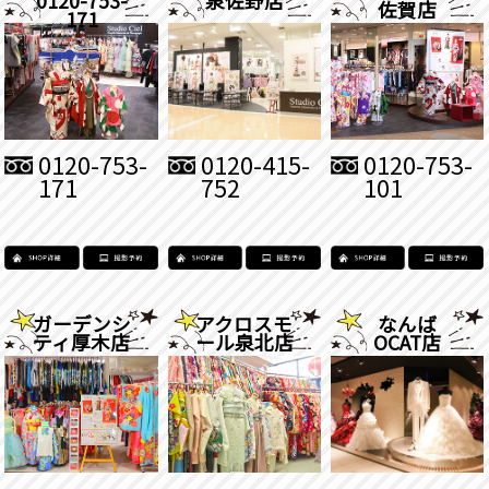
佐賀店
171
0120-753-
0120-415-
0120-753-
171
752
101
ガーデンシ
アクロスモ
なんば
ティ厚木店
ール泉北店
OCAT店