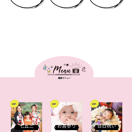
七五三
お宮参り
百日祝い