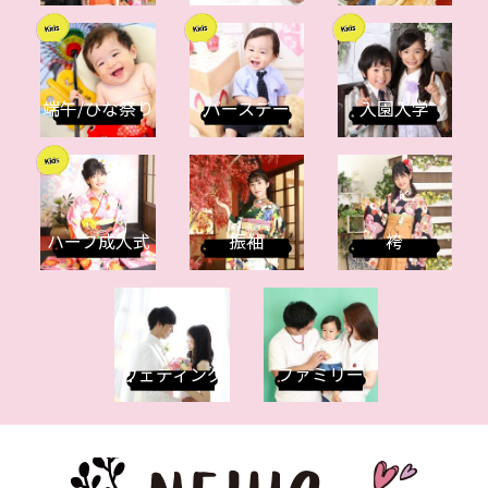
端午/ひな祭り
バースデー
入園入学
ハーフ成人式
振袖
袴
ウェディング
ファミリー