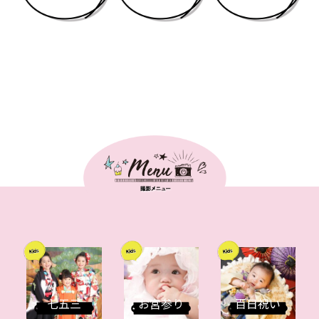
七五三
お宮参り
百日祝い