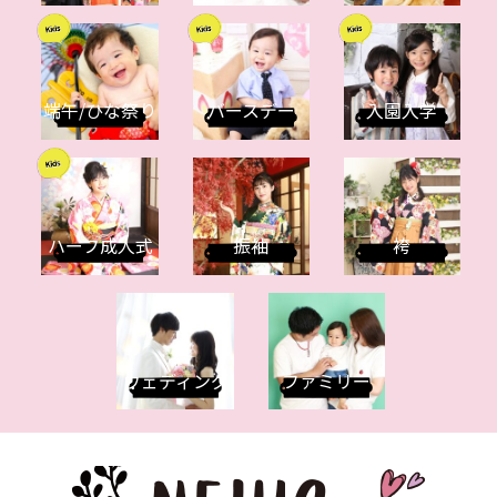
端午/ひな祭り
バースデー
入園入学
ハーフ成人式
振袖
袴
ウェディング
ファミリー