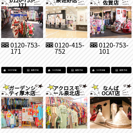
佐賀店
171
0120-753-
0120-415-
0120-753-
171
752
101
ガーデンシ
アクロスモ
なんば
ティ厚木店
ール泉北店
OCAT店