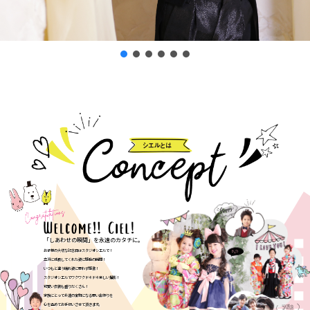
「しあわせの瞬間」を永遠のカタチに。
お子様の大切な記念日はスタジオシエルで！
立派に成長してくれた姿に感動の瞬間！
いつもと違う晴れ姿に思わず感激！
スタジオシエルでワクワクドキドキ楽しい撮影！
可愛い衣装も盛りだくさん！
家族にとって永遠の宝物になる思い出作りを
心を込めてお手伝いさせて頂きます。