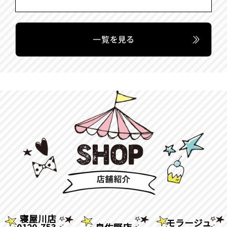
寝屋川店
モラージュ
0120-753-
泉佐野店