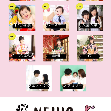
端午/ひな祭り
バースデー
入園入学
ハーフ成人式
振袖
袴
ウェディング
ファミリー