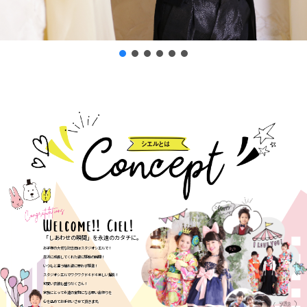
「しあわせの瞬間」を永遠のカタチに。
お子様の大切な記念日はスタジオシエルで！
立派に成長してくれた姿に感動の瞬間！
いつもと違う晴れ姿に思わず感激！
スタジオシエルでワクワクドキドキ楽しい撮影！
可愛い衣装も盛りだくさん！
家族にとって永遠の宝物になる思い出作りを
心を込めてお手伝いさせて頂きます。