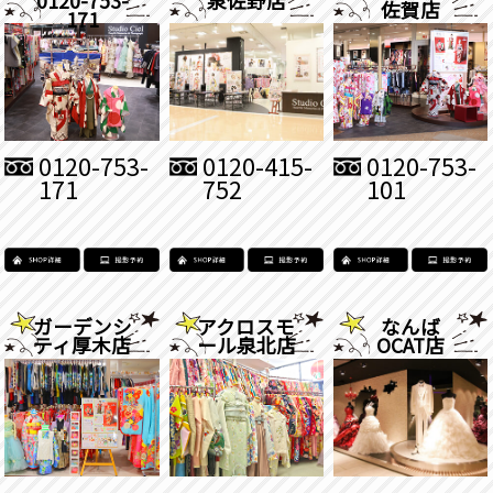
佐賀店
171
0120-753-
0120-415-
0120-753-
171
752
101
ガーデンシ
アクロスモ
なんば
ティ厚木店
ール泉北店
OCAT店