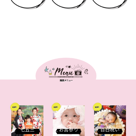
七五三
お宮参り
百日祝い