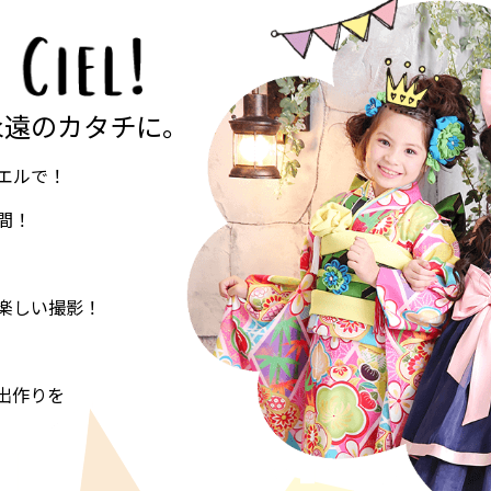
永遠のカタチに。
エルで！
間！
楽しい撮影！
出作りを
。