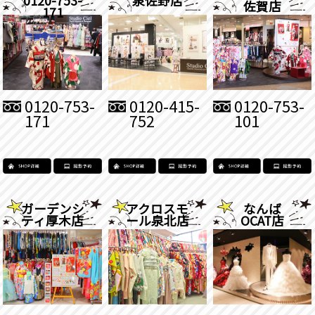
佐賀店
171
0120-753-
0120-415-
0120-753-
171
752
101
ガーデンシ
アクロスモ
なんば
ティ厚木店
ール泉北店
OCAT店