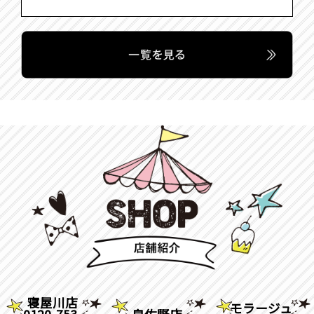
寝屋川店
モラージュ
0120-753-
泉佐野店