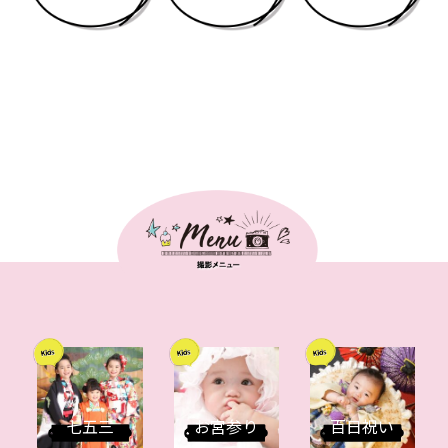
七五三
お宮参り
百日祝い