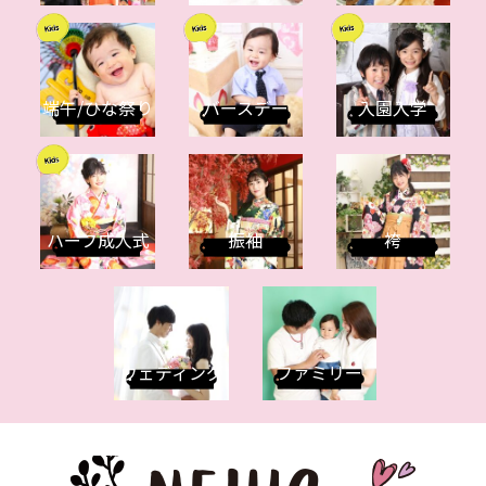
端午/ひな祭り
バースデー
入園入学
ハーフ成人式
振袖
袴
ウェディング
ファミリー