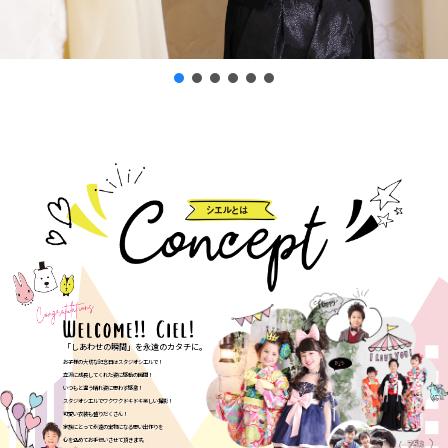
「しあわせの瞬間」を永遠のカタチに。
お子様の大切な記念日はスタジオシエルで！
立派に成長してくれた姿に感動の瞬間！
いつもと違う晴れ姿に思わず感激！
スタジオシエルでワクワクドキドキ楽しい撮影！
可愛い衣装も盛りだくさん！
家族にとって永遠の宝物になる思い出作りを
心を込めてお手伝いさせて頂きます。