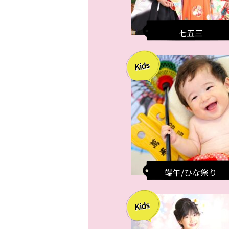
七五三
端午/ひな祭り