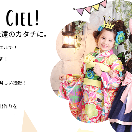
永遠のカタチに。
エルで！
間！
楽しい撮影！
出作りを
。