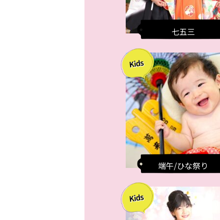
七五三
端午/ひな祭り