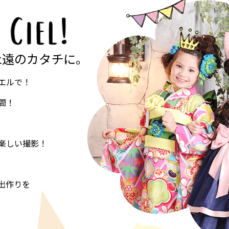
永遠のカタチに。
エルで！
間！
楽しい撮影！
出作りを
。