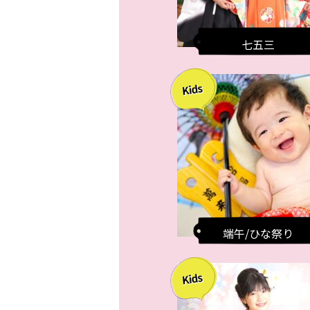
七五三
端午/ひな祭り