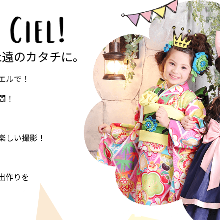
永遠のカタチに。
エルで！
間！
楽しい撮影！
出作りを
。