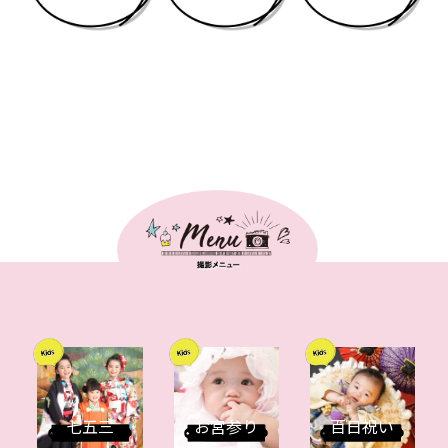
七五三
お宮参り
百日祝い