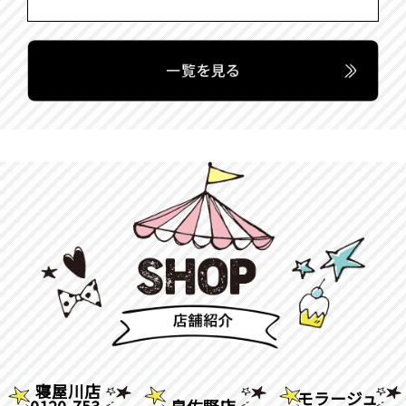
寝屋川店
モラージュ
0120-753-
泉佐野店