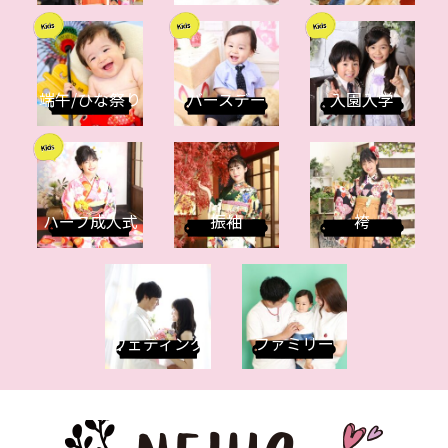
端午/ひな祭り
バースデー
入園入学
ハーフ成人式
振袖
袴
ウェディング
ファミリー