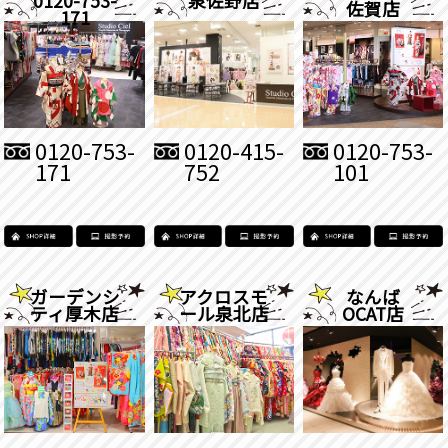
佐賀店
171
0120-753-
0120-415-
0120-753-
171
752
101
ガーデンシ
アクロスモ
なんば
ティ厚木店
ール泉北店
OCAT店