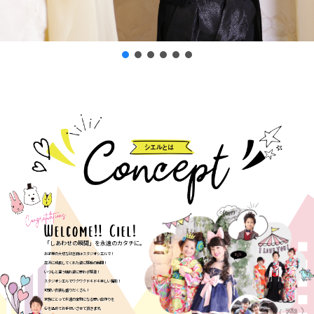
「しあわせの瞬間」を永遠のカタチに。
お子様の大切な記念日はスタジオシエルで！
立派に成長してくれた姿に感動の瞬間！
いつもと違う晴れ姿に思わず感激！
スタジオシエルでワクワクドキドキ楽しい撮影！
可愛い衣装も盛りだくさん！
家族にとって永遠の宝物になる思い出作りを
心を込めてお手伝いさせて頂きます。