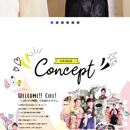
「しあわせの瞬間」を永遠のカタチに。
お子様の大切な記念日はスタジオシエルで！
立派に成長してくれた姿に感動の瞬間！
いつもと違う晴れ姿に思わず感激！
スタジオシエルでワクワクドキドキ楽しい撮影！
可愛い衣装も盛りだくさん！
家族にとって永遠の宝物になる思い出作りを
心を込めてお手伝いさせて頂きます。