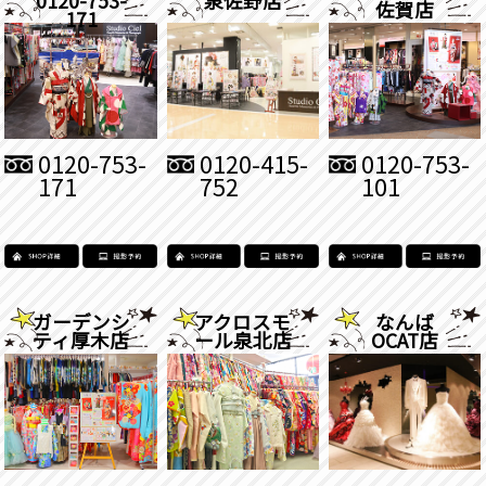
佐賀店
171
0120-753-
0120-415-
0120-753-
171
752
101
ガーデンシ
アクロスモ
なんば
ティ厚木店
ール泉北店
OCAT店