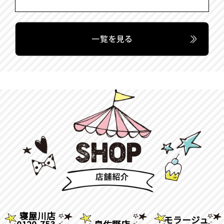
寝屋川店
モラージュ
0120-753-
泉佐野店