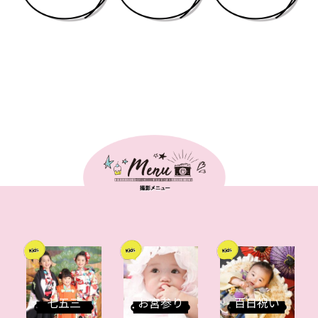
七五三
お宮参り
百日祝い