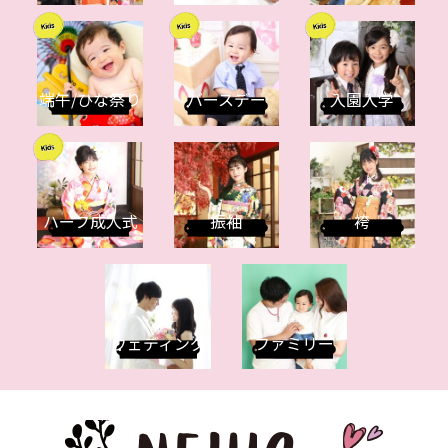
端午/ひな祭り
バースデー
入園入学
ハーフ成人式
振袖
袴
ウェディング
ファミリー