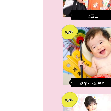
七五三
端午/ひな祭り