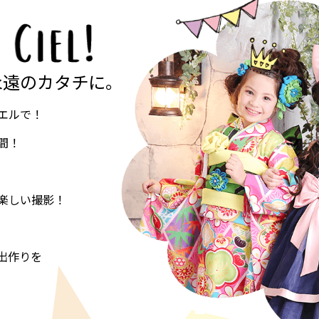
永遠のカタチに。
エルで！
間！
楽しい撮影！
出作りを
。