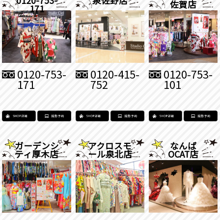
佐賀店
171
0120-753-
0120-415-
0120-753-
171
752
101
ガーデンシ
アクロスモ
なんば
ティ厚木店
ール泉北店
OCAT店