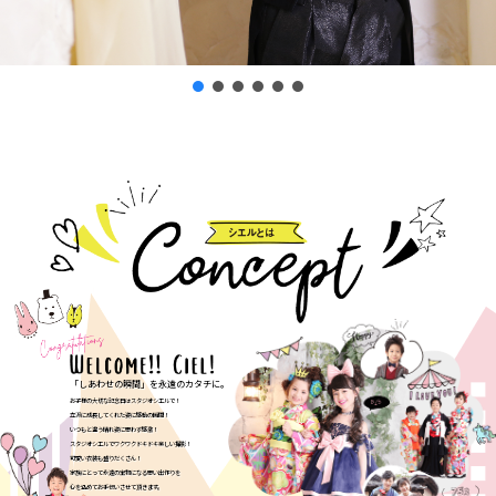
「しあわせの瞬間」を永遠のカタチに。
お子様の大切な記念日はスタジオシエルで！
立派に成長してくれた姿に感動の瞬間！
いつもと違う晴れ姿に思わず感激！
スタジオシエルでワクワクドキドキ楽しい撮影！
可愛い衣装も盛りだくさん！
家族にとって永遠の宝物になる思い出作りを
心を込めてお手伝いさせて頂きます。