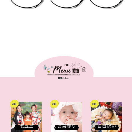
七五三
お宮参り
百日祝い