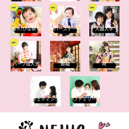
端午/ひな祭り
バースデー
入園入学
ハーフ成人式
振袖
袴
ウェディング
ファミリー