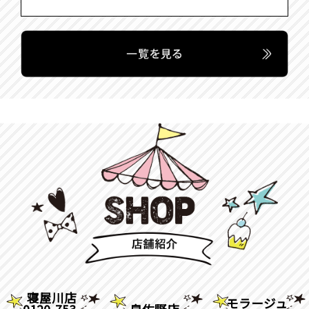
寝屋川店
モラージュ
0120-753-
泉佐野店