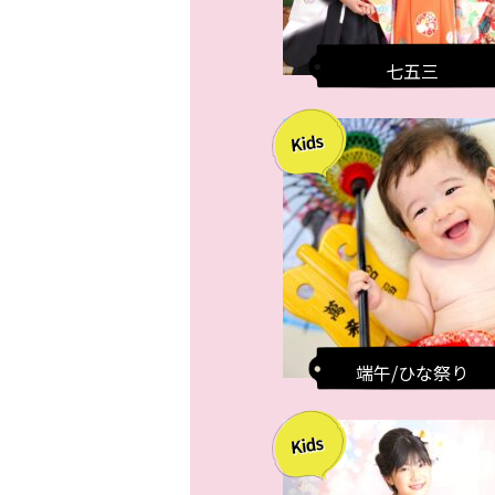
七五三
端午/ひな祭り