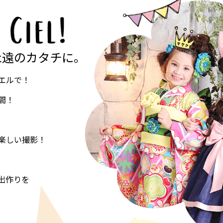
永遠のカタチに。
エルで！
間！
楽しい撮影！
出作りを
。