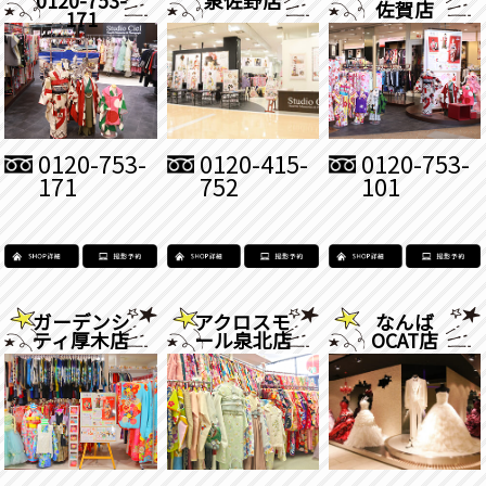
佐賀店
171
0120-753-
0120-415-
0120-753-
171
752
101
ガーデンシ
アクロスモ
なんば
ティ厚木店
ール泉北店
OCAT店