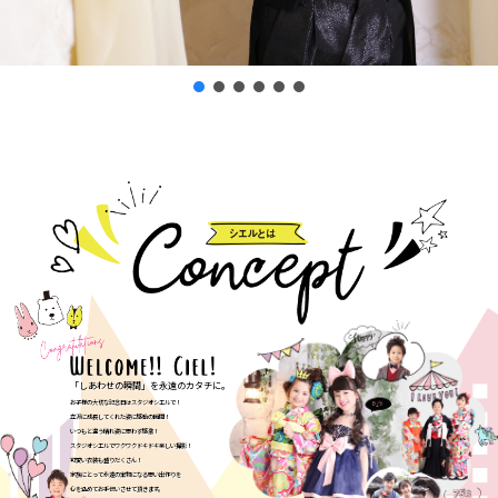
「しあわせの瞬間」を永遠のカタチに。
お子様の大切な記念日はスタジオシエルで！
立派に成長してくれた姿に感動の瞬間！
いつもと違う晴れ姿に思わず感激！
スタジオシエルでワクワクドキドキ楽しい撮影！
可愛い衣装も盛りだくさん！
家族にとって永遠の宝物になる思い出作りを
心を込めてお手伝いさせて頂きます。