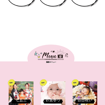
七五三
お宮参り
百日祝い