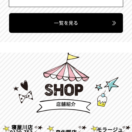
寝屋川店
モラージュ
0120-753-
泉佐野店