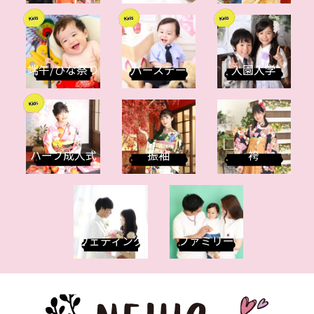
端午/ひな祭り
バースデー
入園入学
ハーフ成人式
振袖
袴
ウェディング
ファミリー