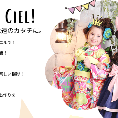
永遠のカタチに。
エルで！
間！
楽しい撮影！
出作りを
。