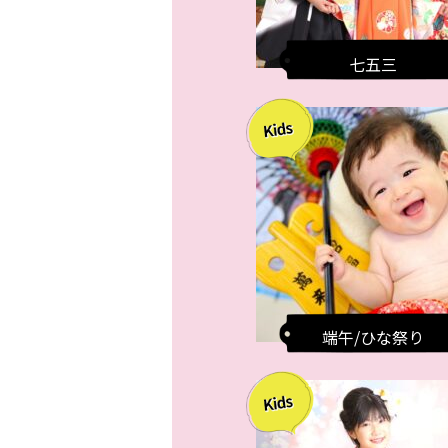
七五三
端午/ひな祭り